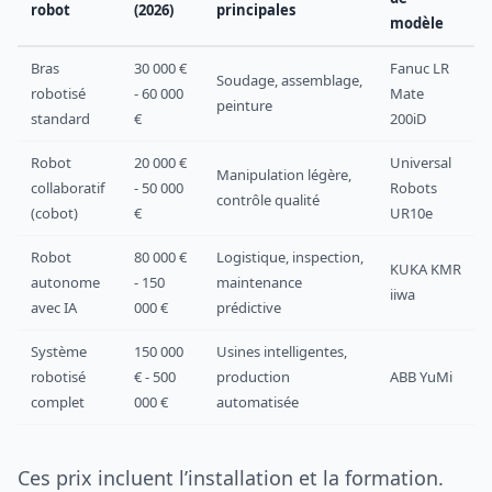
robot
(2026)
principales
modèle
Bras
30 000 €
Fanuc LR
Soudage, assemblage,
robotisé
- 60 000
Mate
peinture
standard
€
200iD
Robot
20 000 €
Universal
Manipulation légère,
collaboratif
- 50 000
Robots
contrôle qualité
(cobot)
€
UR10e
Robot
80 000 €
Logistique, inspection,
KUKA KMR
autonome
- 150
maintenance
iiwa
avec IA
000 €
prédictive
Système
150 000
Usines intelligentes,
robotisé
€ - 500
production
ABB YuMi
complet
000 €
automatisée
Ces prix incluent l’installation et la formation.