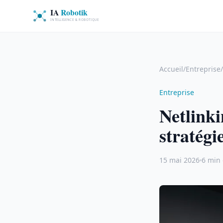
Accueil
/
Entreprise
/
Entreprise
Netlinki
stratégi
15 mai 2026
6 min 