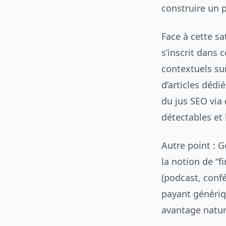
construire un p
Face à cette s
s’inscrit dans 
contextuels su
d’articles dédi
du jus SEO via
détectables et 
Autre point : G
la notion de “f
(podcast, conf
payant génériq
avantage nature