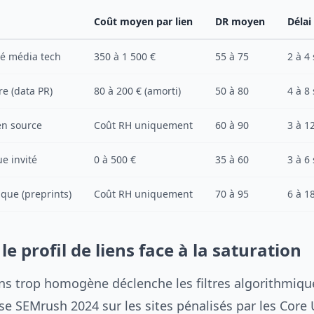
Coût moyen par lien
DR moyen
Délai
sé média tech
350 à 1 500 €
55 à 75
2 à 4
re (data PR)
80 à 200 € (amorti)
50 à 80
4 à 8
en source
Coût RH uniquement
60 à 90
3 à 1
e invité
0 à 500 €
35 à 60
3 à 6
que (preprints)
Coût RH uniquement
70 à 95
6 à 1
 le profil de liens face à la saturation
iens trop homogène déclenche les filtres algorithmiqu
yse SEMrush 2024 sur les sites pénalisés par les Core