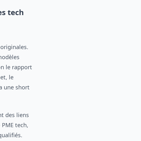
es tech
originales.
modèles
n le rapport
t, le
ia une short
t des liens
e PME tech,
ualifiés.