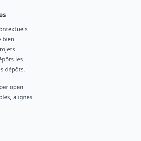
es
contextuels
e bien
rojets
épôts les
es dépôts.
pper open
les, alignés