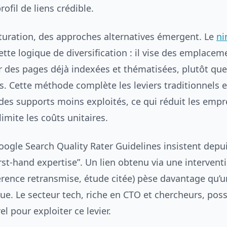
rofil de liens crédible.
aturation, des approches alternatives émergent. Le
ni
cette logique de diversification : il vise des emplacem
r des pages déjà indexées et thématisées, plutôt que
és. Cette méthode complète les leviers traditionnels e
 des supports moins exploités, ce qui réduit les empr
limite les coûts unitaires.
oogle Search Quality Rater Guidelines insistent depu
irst-hand expertise”. Un lien obtenu via une intervent
érence retransmise, étude citée) pèse davantage qu’
ue. Le secteur tech, riche en CTO et chercheurs, pos
l pour exploiter ce levier.