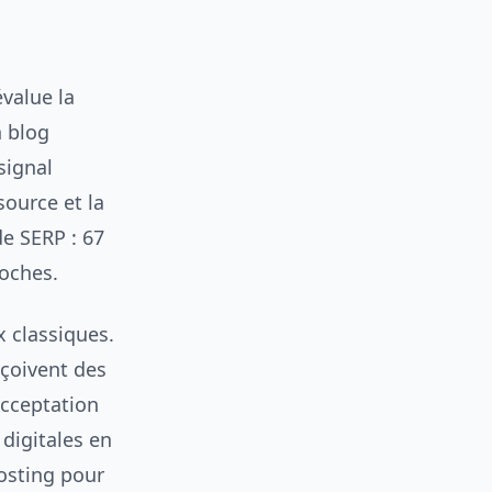
value la
n blog
signal
source et la
de SERP : 67
oches.
x classiques.
eçoivent des
acceptation
digitales en
posting pour