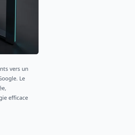
ants vers un
Google. Le
ée,
gie efficace