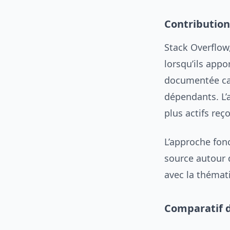
Contributio
Stack Overflow
lorsqu’ils appo
documentée cap
dépendants. L’
plus actifs reç
L’approche fon
source autour 
avec la thémati
Comparatif d