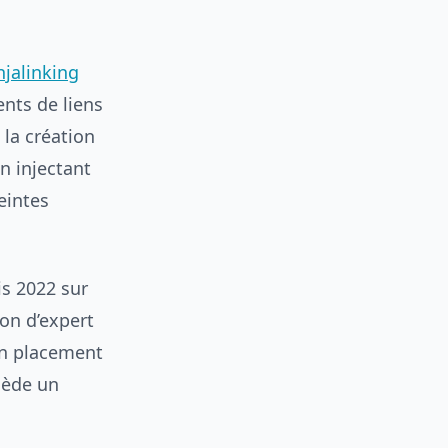
njalinking
ents de liens
 la création
n injectant
eintes
is 2022 sur
ion d’expert
un placement
sède un