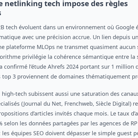
e netlinking tech impose des règles
s
2B tech évoluent dans un environnement où Google é
matique avec une précision accrue. Un lien depuis u
 une plateforme MLOps ne transmet quasiment aucun 
lgorithme privilégie la cohérence sémantique entre la 
a confirmé l’étude Ahrefs 2024 portant sur 1 million 
s top 3 proviennent de domaines thématiquement pr
s high-tech subissent aussi une saturation des canau
ialisés (Journal du Net, Frenchweb, Siècle Digital) r
opositions d’articles invités chaque mois. Le taux d’
 selon les données partagées par les agences de RP 
 : les équipes SEO doivent dépasser le simple guest 