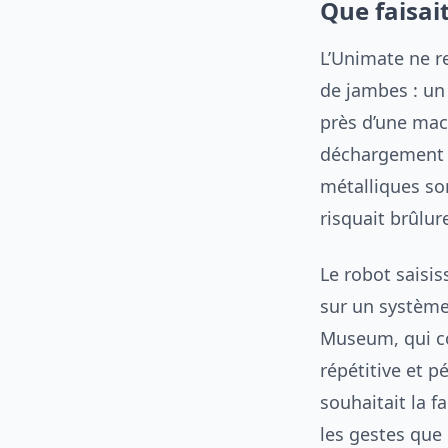
Que faisai
L’Unimate ne r
de jambes : un
près d’une mac
déchargement d
métalliques so
risquait brûlur
Le robot saisis
sur un système
Museum, qui co
répétitive et p
souhaitait la f
les gestes que 