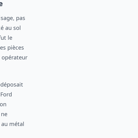
e
isage, pas
é au sol
ut le
Les pièces
n opérateur
e déposait
 Ford
ion
 ne
r au métal