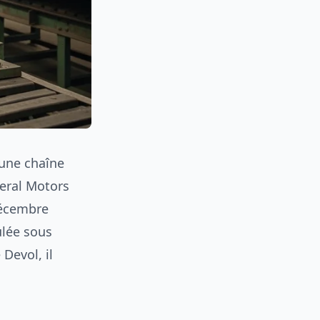
 une chaîne
neral Motors
décembre
ulée sous
Devol, il