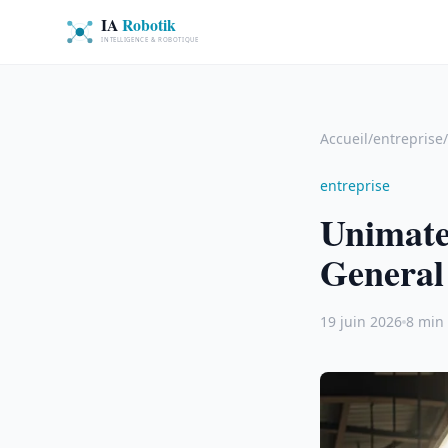
Accueil
/
entreprise
/
entreprise
Unimate 
General
19 juin 2026
8 min 