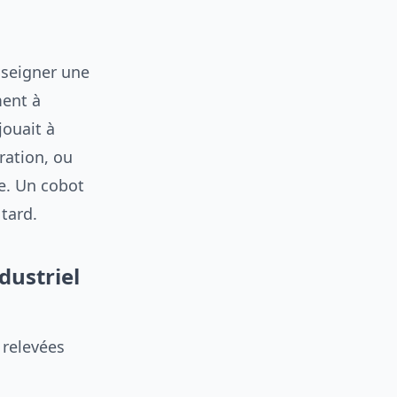
nseigner une
ment à
jouait à
ration, ou
ne. Un cobot
tard.
dustriel
 relevées