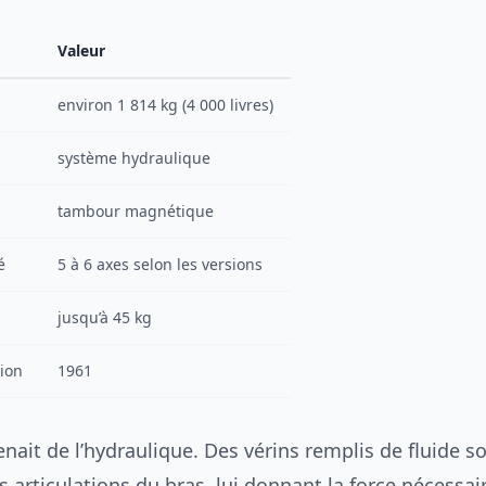
Valeur
environ 1 814 kg (4 000 livres)
système hydraulique
tambour magnétique
é
5 à 6 axes selon les versions
jusqu’à 45 kg
tion
1961
nait de l’hydraulique. Des vérins remplis de fluide s
s articulations du bras, lui donnant la force nécessai