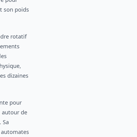
t son poids
ndre rotatif
vements
les
physique,
des dizaines
ante pour
i autour de
. Sa
s automates