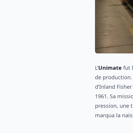
L’
Unimate
fut 
de production. 
d’Inland Fishe
1961. Sa missi
pression, une 
marqua la nais