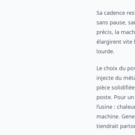
Sa cadence rest
sans pause, san
précis, la mac
élargirent vite
lourde.
Le choix du pos
injecte du méta
pièce solidifié
poste. Pour un 
l’usine : chale
machine. General
tiendrait parto