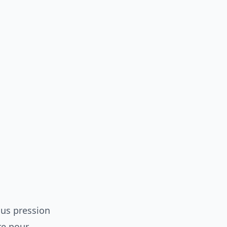
ous pression
re pour