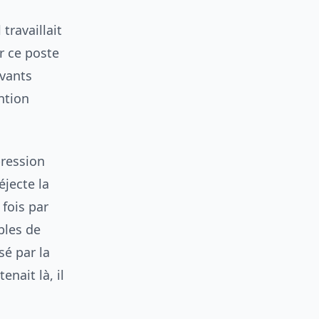
travaillait
ur ce poste
ivants
ntion
pression
éjecte la
 fois par
bles de
sé par la
enait là, il